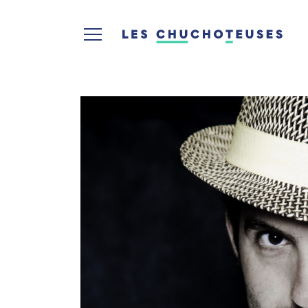
[KClientError] [REQ_ERR: COULDNT_RESOLVE_HOST] [KTraffic