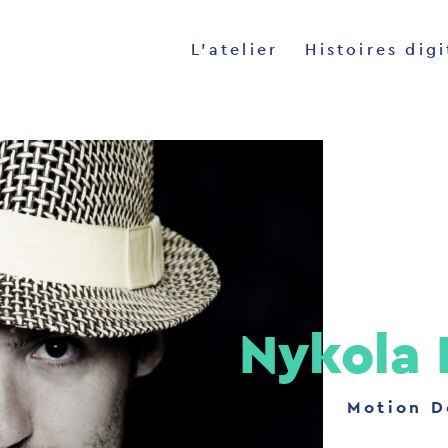
Client] Something is wrong.
L'atelier
Histoires digi
Nykola
Motion D