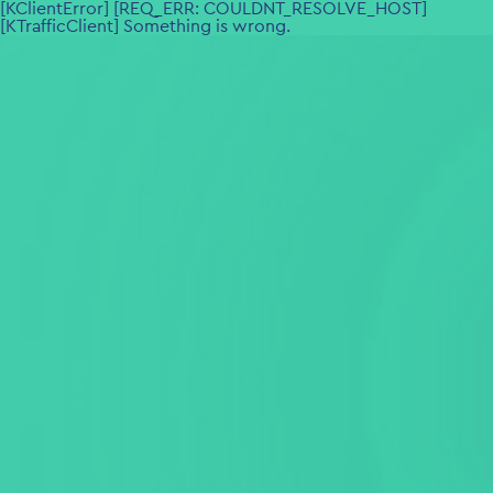
[KClientError] [REQ_ERR: COULDNT_RESOLVE_HOST]
[KTrafficClient] Something is wrong.