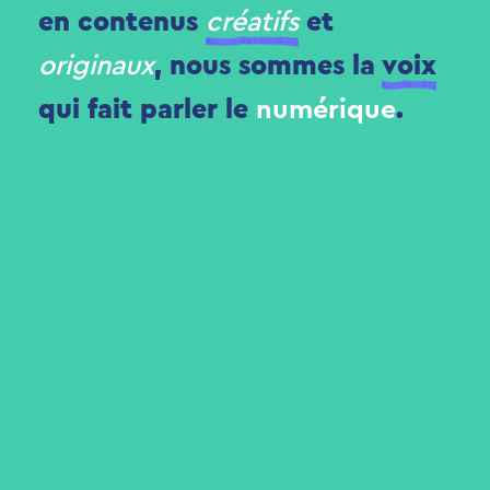
en contenus
créatifs
et
originaux
, nous sommes la
voix
qui fait parler le
numérique
.